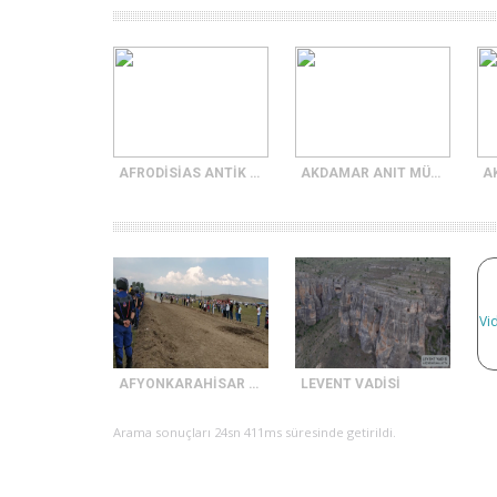
AFRODİSİAS ANTİK KENTİ
AKDAMAR ANIT MÜZESİ DIŞ CEPHE KABARTMALARI
Vid
AFYONKARAHİSAR FRİG VADİSİ RAHVAN AT YARIŞLARI
LEVENT VADİSİ
Arama sonuçları 24sn 411ms süresinde getirildi.