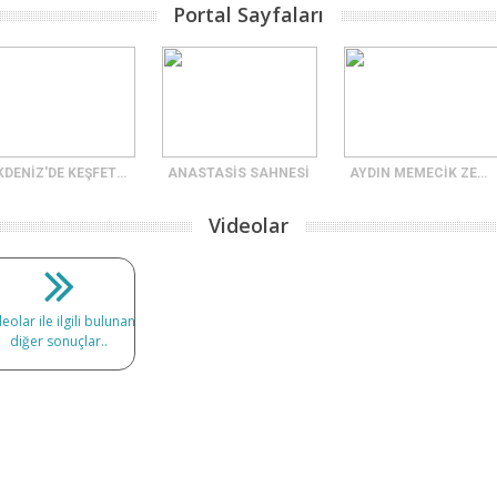
Portal Sayfaları
AKDENİZ'DE KEŞFETMENİZ GEREKEN 7 ANTİK KENT
ANASTASİS SAHNESİ
AYDIN MEMECİK ZEYTİNYAĞI
Videolar
eolar ile ilgili bulunan
diğer sonuçlar..