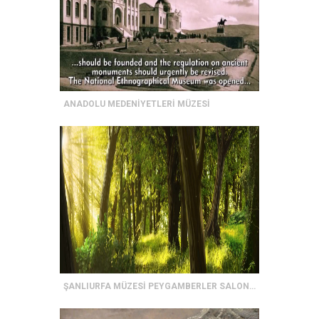
ANADOLU MEDENİYETLERİ MÜZESİ
ŞANLIURFA MÜZESİ PEYGAMBERLER SALONU SİNEVİZYONU