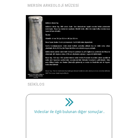
MERSİN ARKEOLOJİ MÜZESİ
SEİKİLOS
Videolar ile ilgili bulunan diğer sonuçlar..