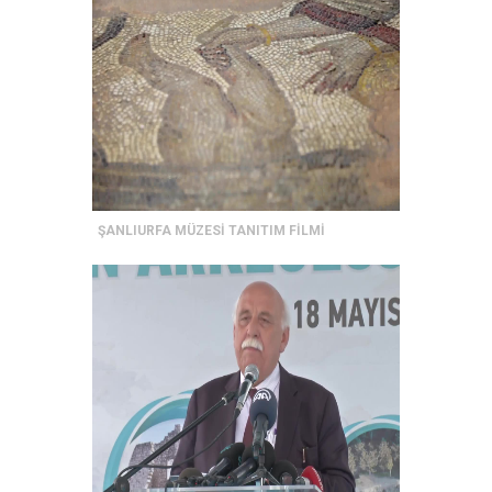
ŞANLIURFA MÜZESİ TANITIM FİLMİ