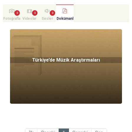
Fotoğrafla
Videolar
Sesler
Dokümanl
r
ar
Türkiye’de Müzik Araştırmaları