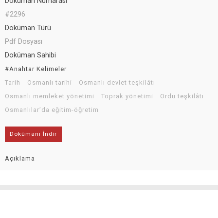
Doküman Numarası
#2296
Doküman Türü
Pdf Dosyası
Doküman Sahibi
#Anahtar Kelimeler
Tarih
Osmanlı tarihi
Osmanlı devlet teşkilâtı
Osmanlı memleket yönetimi
Toprak yönetimi
Ordu teşkilâtı
Osmanlılar’da eğitim-öğretim
Dokümanı İndir
Açıklama