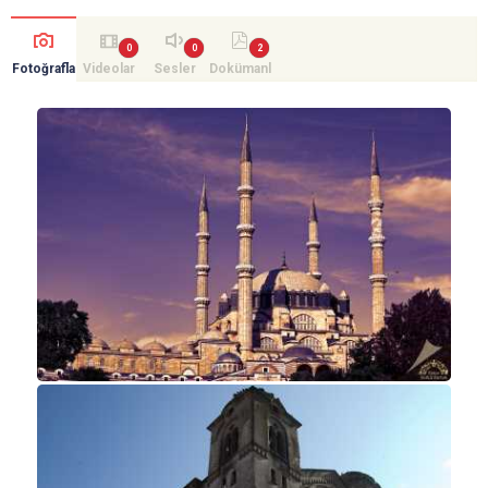
Fotoğrafla
Videolar
Sesler
Dokümanl
r
ar