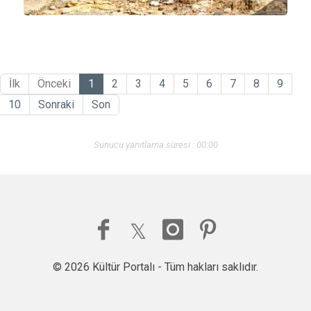
İlk
Önceki
1
2
3
4
5
6
7
8
9
10
Sonraki
Son
Sunucu yanıtlama süresi : 00:00
© 2026 Kültür Portalı - Tüm hakları saklıdır.