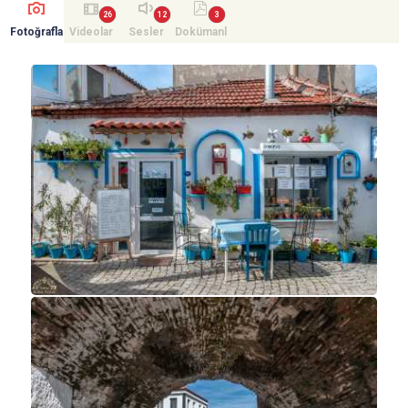
Fotoğrafla
Videolar
Sesler
Dokümanl
r
ar