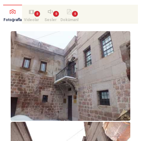
Fotoğrafla
Videolar
Sesler
Dokümanl
r
ar