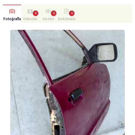
Fotoğrafla
Videolar
Sesler
Dokümanl
r
ar