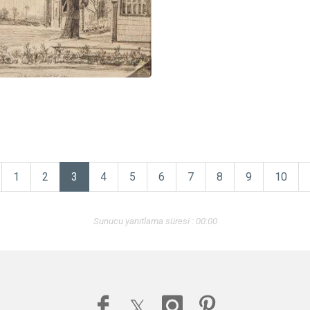
1
2
3
4
5
6
7
8
9
10
Sunucu yanıtlama süresi : 00:00