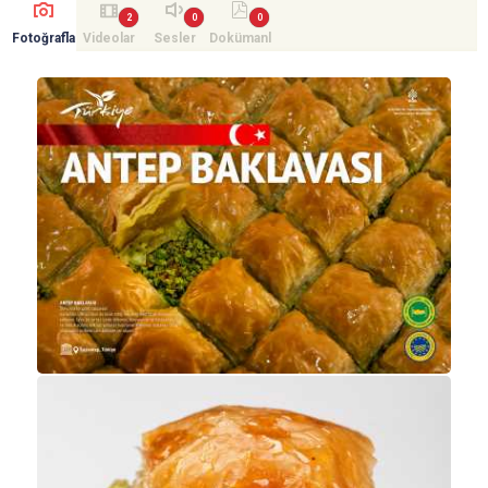
Fotoğrafla
Videolar
Sesler
Dokümanl
r
ar