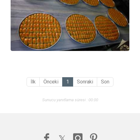
İlk
Önceki
1
Sonraki
Son
Sunucu yanıtlama süresi : 00:00