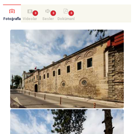
Fotoğrafla
Videolar
Sesler
Dokümanl
r
ar