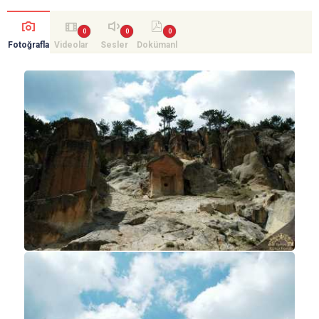
Fotoğrafla
Videolar
Sesler
Dokümanl
r
ar