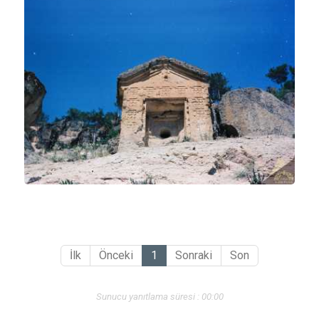
İlk
Önceki
1
Sonraki
Son
Sunucu yanıtlama süresi : 00:00