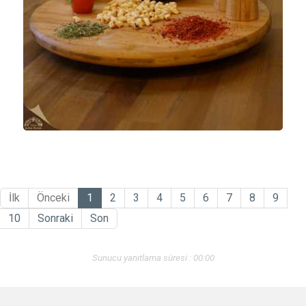
İlk
Önceki
1
2
3
4
5
6
7
8
9
10
Sonraki
Son
Sunucu yanıtlama süresi : 00:00