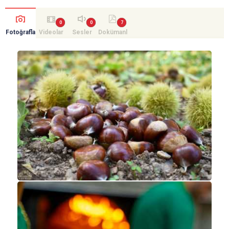
Fotoğrafla
Videolar
Sesler
Dokümanl
r
ar