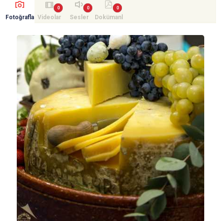
Fotoğrafla
Videolar
Sesler
Dokümanl
r
ar