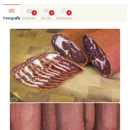
Fotoğrafla
Videolar
Sesler
Dokümanl
r
ar