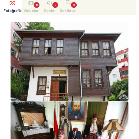
Fotoğrafla
Videolar
Sesler
Dokümanl
r
ar