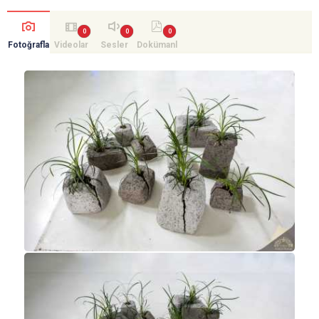
Fotoğrafla
Videolar
Sesler
Dokümanl
r
ar