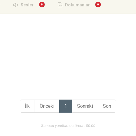
Sesler
Dokümanlar
İlk
Önceki
1
Sonraki
Son
Sunucu yanıtlama süresi : 00:00