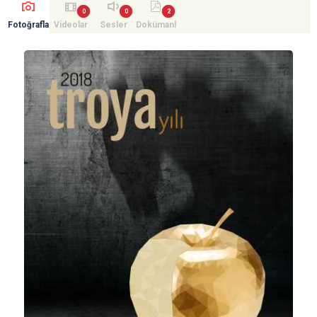
Fotoğrafla
Videolar
Sesler
Dokümanl
r
ar