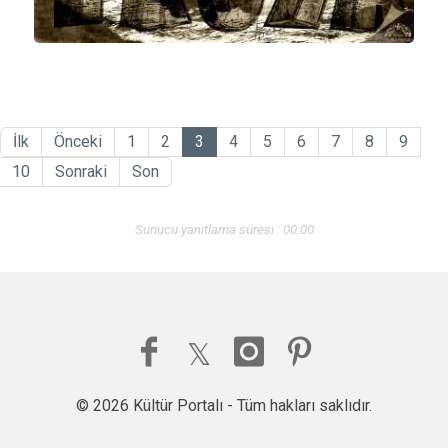
İlk
Önceki
1
2
3
4
5
6
7
8
9
10
Sonraki
Son
Sunucu yanıtlama süresi : 00:00
© 2026 Kültür Portalı - Tüm hakları saklıdır.