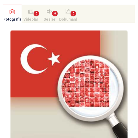
Fotoğrafla
Videolar
Sesler
Dokümanl
r
ar