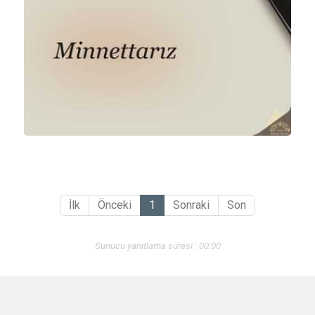
İlk
Önceki
1
Sonraki
Son
Sunucu yanıtlama süresi : 00:00