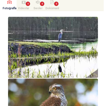
Fotoğrafla
Videolar
Sesler
Dokümanl
r
ar