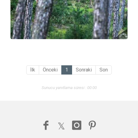
İlk
Önceki
1
Sonraki
Son
Sunucu yanıtlama süresi : 00:00