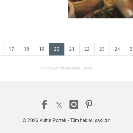
17
18
19
20
21
22
23
24
2
Sunucu yanıtlama süresi : 00:00
© 2026 Kültür Portalı - Tüm hakları saklıdır.