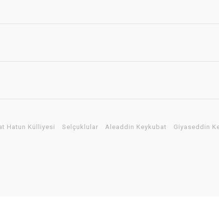
t Hatun Külliyesi
Selçuklular
Aleaddin Keykubat
Giyaseddin K