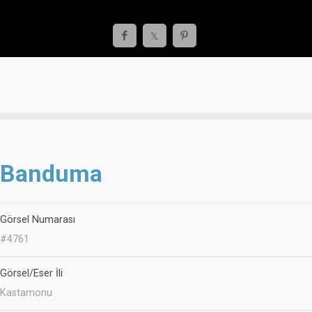
Banduma
Görsel Numarası
#4761
Görsel/Eser İli
Kastamonu