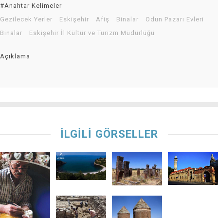
#Anahtar Kelimeler
Gezilecek Yerler
Eskişehir
Afiş
Binalar
Odun Pazarı Evleri
Binalar
Eskişehir İl Kültür ve Turizm Müdürlüğü
Açıklama
İLGİLİ GÖRSELLER