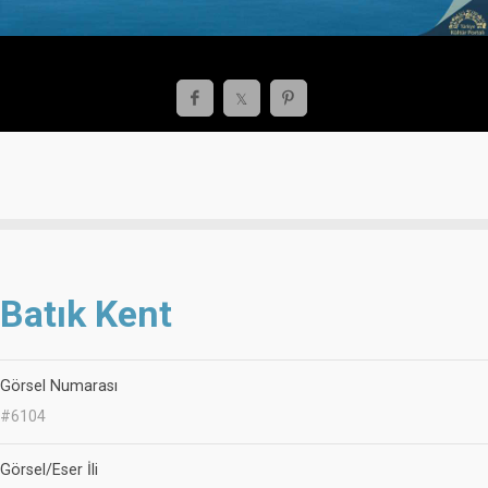
Batık Kent
Görsel Numarası
#6104
Görsel/Eser İli