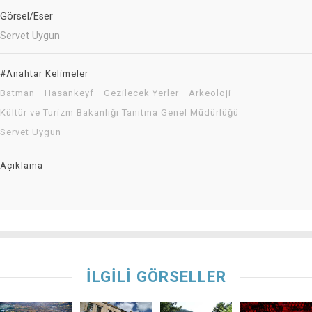
Görsel/Eser
Servet Uygun
#Anahtar Kelimeler
Batman
Hasankeyf
Gezilecek Yerler
Arkeoloji
Kültür ve Turizm Bakanlığı Tanıtma Genel Müdürlüğü
Servet Uygun
Açıklama
İLGİLİ GÖRSELLER