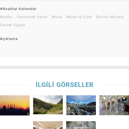
#Anahtar Kelimeler
Burdur
Gezilecek Yerler
Müze
Müze İçi Eser
Burdur Müzesi
Servet Uygun
Açıklama
İLGİLİ GÖRSELLER