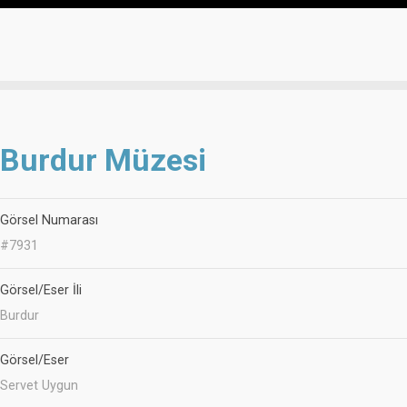
Burdur Müzesi
Görsel Numarası
#7931
Görsel/Eser İli
Burdur
Görsel/Eser
Servet Uygun