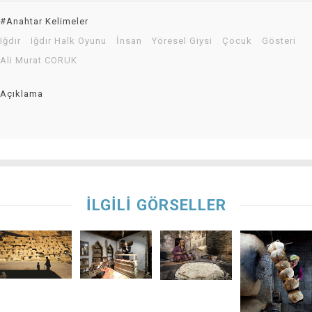
#Anahtar Kelimeler
Iğdır
Iğdır Halk Oyunu
İnsan
Yöresel Giysi
Çocuk
Gösteri
Ali Murat CORUK
Açıklama
İLGİLİ GÖRSELLER