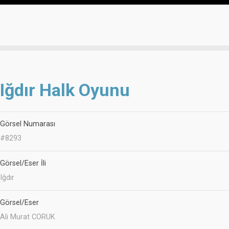
Iğdır Halk Oyunu
Görsel Numarası
#8293
Görsel/Eser İli
Iğdır
Görsel/Eser
Ali Murat CORUK