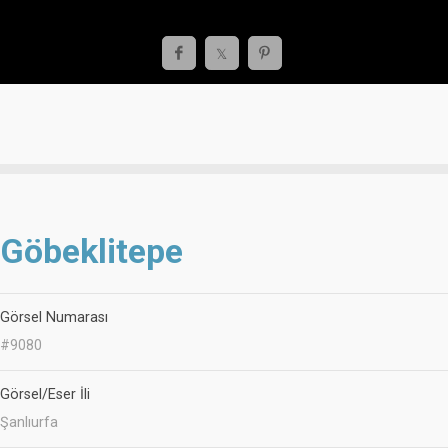
Göbeklitepe
Görsel Numarası
#9080
Görsel/Eser İli
Şanlıurfa