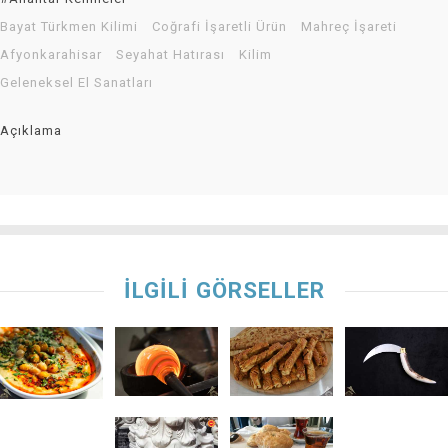
Bayat Türkmen Kilimi
Coğrafi İşaretli Ürün
Mahreç İşareti
Afyonkarahisar
Seyahat Hatırası
Kilim
Geleneksel El Sanatları
Açıklama
İLGİLİ GÖRSELLER