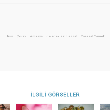
illi Ürün
Çörek
Amasya
Geleneklsel Lezzet
Yöresel Yemek
İLGİLİ GÖRSELLER