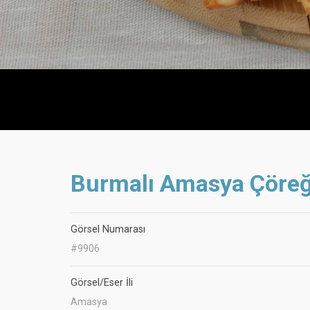
Burmalı Amasya Çöreğ
Görsel Numarası
#9906
Görsel/Eser İli
Amasya