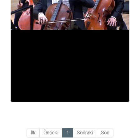
İlk
Önceki
1
Sonraki
Son