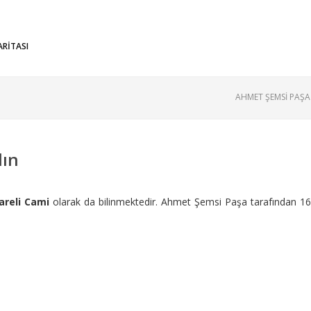
ARİTASI
AHMET ŞEMSİ PAŞA
dın
areli Cami
olarak da bilinmektedir. Ahmet Şemsi Paşa tarafından 1659