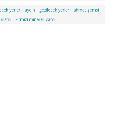
ecek yerler
aydın
gezilecek yerler
ahmet şemsi
turizmi
kırmızı minareli cami