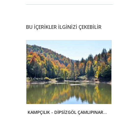
BU İÇERİKLER İLGİNİZİ ÇEKEBİLİR
MOTOR SPORLARI (OFF-ROAD) - KOCAYAYLA
KAMPÇILIK - DİPSİZGÖL ÇAMLIPINAR GÖLETİ