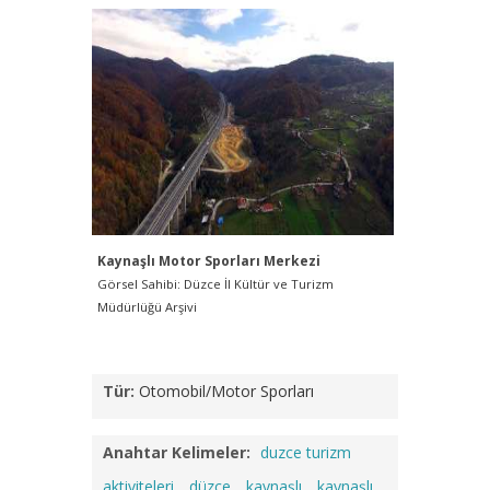
Kaynaşlı Motor Sporları Merkezi
Kaynaşlı
Görsel Sahibi: Düzce İl Kültür ve Turizm
Görsel Sah
Müdürlüğü Arşivi
Federasyo
Tür:
Otomobil/Motor Sporları
Anahtar Kelimeler:
duzce turizm
aktiviteleri
düzce
kaynaşlı
kaynaşlı