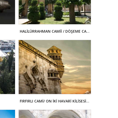
HALİLÜRRAHMAN CAMİİ / DÖŞEME CAMİİ
FIRFIRLI CAMİ/ ON İKİ HAVARİ KİLİSESİ/ AZİZ HAVARİLER KİLİSESİ