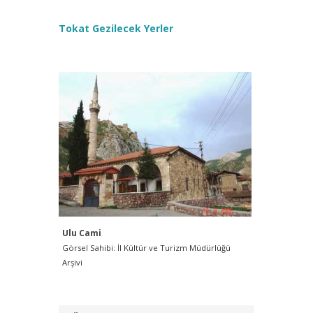
Tokat Gezilecek Yerler
Ulu Cami
Ulu Cami
Görsel Sahibi: İl Kültür ve Turizm Müdürlüğü
Görsel Sah
Arşivi
Arşivi