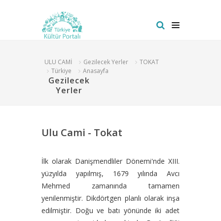
ULU CAMİ
Gezilecek Yerler
TOKAT
Türkiye
Anasayfa
Gezilecek
Yerler
Ulu Cami - Tokat
İlk olarak Danişmendliler Dönemi'nde XIII.
yüzyılda yapılmış, 1679 yılında Avcı
Mehmed zamanında tamamen
yenilenmiştir. Dikdörtgen planlı olarak inşa
edilmiştir. Doğu ve batı yönünde iki adet