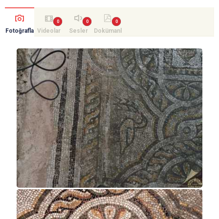
Fotoğrafla
Videolar
Sesler
Dokümanl
r
ar