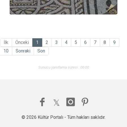
İlk
Önceki
1
2
3
4
5
6
7
8
9
10
Sonraki
Son
Sunucu yanıtlama süresi : 00:00
© 2026 Kültür Portalı - Tüm hakları saklıdır.