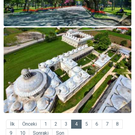
İlk
Önceki
1
2
3
4
5
6
7
8
9
10
Sonraki
Son