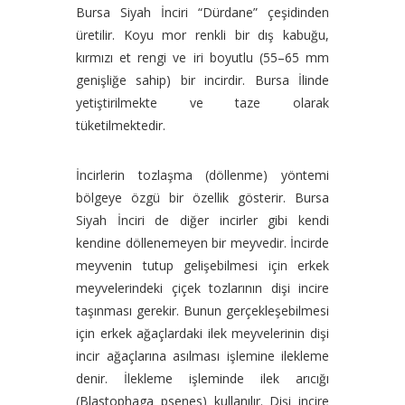
Bursa Siyah İnciri “Dürdane” çeşidinden
üretilir. Koyu mor renkli bir dış kabuğu,
kırmızı et rengi ve iri boyutlu (55–65 mm
genişliğe sahip) bir incirdir. Bursa İlinde
yetiştirilmekte ve taze olarak
tüketilmektedir.
İncirlerin tozlaşma (döllenme) yöntemi
bölgeye özgü bir özellik gösterir. Bursa
Siyah İnciri de diğer incirler gibi kendi
kendine döllenemeyen bir meyvedir. İncirde
meyvenin tutup gelişebilmesi için erkek
meyvelerindeki çiçek tozlarının dişi incire
taşınması gerekir. Bunun gerçekleşebilmesi
için erkek ağaçlardaki ilek meyvelerinin dişi
incir ağaçlarına asılması işlemine ilekleme
denir. İlekleme işleminde ilek arıcığı
(Blastophaga psenes) kullanılır. Dişi incire