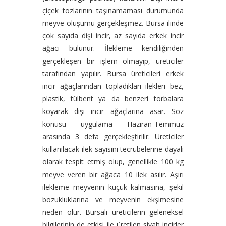
çiçek tozlarının taşınamaması durumunda
meyve oluşumu gerçekleşmez. Bursa ilinde
çok sayıda dişi incir, az sayıda erkek incir
ağacı bulunur. İlekleme kendiliğinden
gerçekleşen bir işlem olmayıp, üreticiler
tarafından yapılır. Bursa üreticileri erkek
incir ağaçlarından topladıkları ilekleri bez,
plastik, tülbent ya da benzeri torbalara
koyarak dişi incir ağaçlarına asar. Söz
konusu uygulama Haziran-Temmuz
arasında 3 defa gerçekleştirilir. Üreticiler
kullanılacak ilek sayısını tecrübelerine dayalı
olarak tespit etmiş olup, genellikle 100 kg
meyve veren bir ağaca 10 ilek asılır. Aşırı
ilekleme meyvenin küçük kalmasına, şekil
bozukluklarına ve meyvenin ekşimesine
neden olur. Bursalı üreticilerin geleneksel
bilgilerinin de etkisi ile üretilen siyah incirler