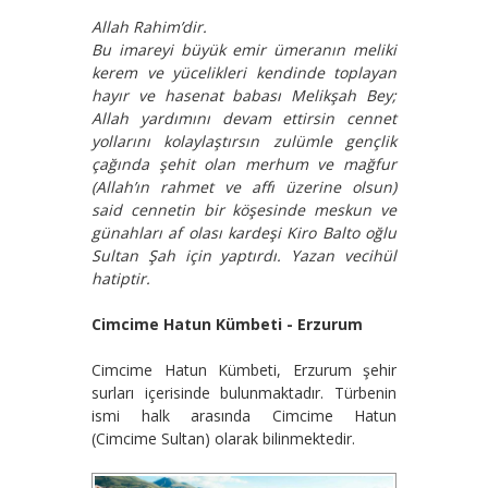
Allah Rahim’dir.
Bu imareyi büyük emir ümeranın meliki
kerem ve yücelikleri kendinde toplayan
hayır ve hasenat babası Melikşah Bey;
Allah yardımını devam ettirsin cennet
yollarını kolaylaştırsın zulümle gençlik
çağında şehit olan merhum ve mağfur
(Allah’ın rahmet ve affı üzerine olsun)
said cennetin bir köşesinde meskun ve
günahları af olası kardeşi Kiro Balto oğlu
Sultan Şah için yaptırdı. Yazan vecihül
hatiptir.
Cimcime Hatun Kümbeti - Erzurum
Cimcime Hatun Kümbeti, Erzurum şehir
surları içerisinde bulunmaktadır. Türbenin
ismi halk arasında Cimcime Hatun
(Cimcime Sultan) olarak bilinmektedir.