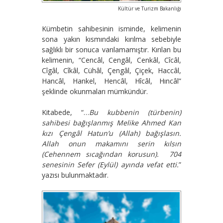
Kültür ve Turizm Bakanlığı
Kümbetin sahibesinin isminde, kelimenin
sona yakın kısmındaki kırılma sebebiyle
sağlıklı bir sonuca varılamamıştır. Kırılan bu
kelimenin, “Cencâl, Cengâl, Cenkâl, Cîcâl,
Cîgâl, Cîkâl, Cühâl, Çengâl, Çiçek, Haccâl,
Hancâl, Hankel, Hencâl, Hîcâl, Hıncâl”
şeklinde okunmaları mümkündür.
Kitabede, “…
Bu kubbenin (türbenin)
sahibesi bağışlanmış Melike Ahmed Kan
kızı Çengâl Hatun’u (Allah) bağışlasın.
Allah onun makamını serin kılsın
(Cehennem sıcağından korusun). 704
senesinin Sefer (Eylül) ayında vefat etti.
”
yazısı bulunmaktadır.