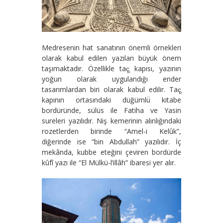
Medresenin hat sanatının önemli örnekleri
olarak kabul edilen yazıları büyük önem
taşımaktadır. Özellikle taç̧ kapısı, yazının
yoğun olarak uygulandığı ender
tasarımlardan biri olarak kabul edilir. Taç̧
kapının ortasındaki düğümlü̈ kitabe
bordüründe, sülüs ile Fatiha ve Yasin
sureleri yazılıdır. Niş kemerinin alınlığındaki
rozetlerden birinde “Amel-i Kelûk”,
diğerinde ise “bin Abdullah” yazılıdır. İç
mekânda, kubbe eteğini çeviren bordürde
kûfî yazı ile “El Mülkü-l’illâh” ibaresi yer alır.