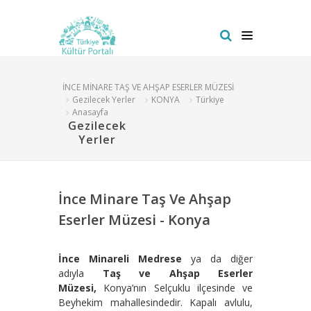
İNCE MİNARE TAŞ VE AHŞAP ESERLER MÜZESİ
Gezilecek Yerler
KONYA
Türkiye
Anasayfa
Gezilecek
Yerler
İnce Minare Taş Ve Ahşap
Eserler Müzesi - Konya
İnce Minareli Medrese
ya da diğer
adıyla
Taş ve Ahşap Eserler
Müzesi,
Konya’nın Selçuklu ilçesinde ve
Beyhekim mahallesindedir. Kapalı avlulu,