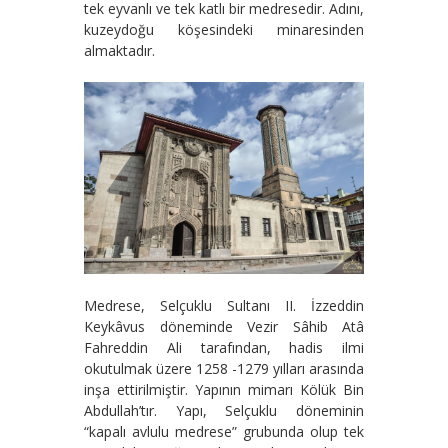
tek eyvanlı ve tek katlı bir medresedir. Adını,
kuzeydoğu köşesindeki minaresinden
almaktadır.
Medrese, Selçuklu Sultanı II. İzzeddin
Keykâvus döneminde Vezir Sâhib Atâ
Fahreddin Ali tarafından, hadis ilmi
okutulmak üzere 1258 -1279 yılları arasında
inşa ettirilmiştir. Yapının mimarı Kölük Bin
Abdullah’tır. Yapı, Selçuklu döneminin
“kapalı avlulu medrese” grubunda olup tek