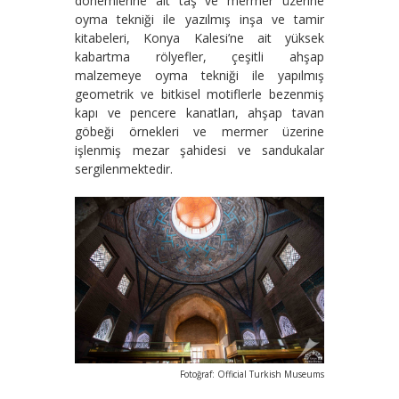
dönemlerine ait taş ve mermer üzerine
oyma tekniği ile yazılmış inşa ve tamir
kitabeleri, Konya Kalesi’ne ait yüksek
kabartma rölyefler, çeşitli ahşap
malzemeye oyma tekniği ile yapılmış
geometrik ve bitkisel motiflerle bezenmiş
kapı ve pencere kanatları, ahşap tavan
göbeği örnekleri ve mermer üzerine
işlenmiş mezar şahidesi ve sandukalar
sergilenmektedir.
Fotoğraf: Official Turkish Museums