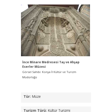
İnce Minare Medresesi Taş ve Ahşap
İnce Min
Eserler Müzesi
Görsel Sah
Görsel Sahibi: Konya İl Kültür ve Turizm
Müdürlüğü
Müdürlüğü
Tür:
Müze
Turizm Türü:
Kültür Turizmi