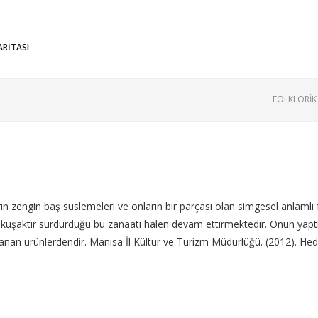
ARİTASI
FOLKLORİK
n zengin baş süslemeleri ve onların bir parçası olan simgesel anlamlı f
kuşaktır sürdürdüğü bu zanaatı halen devam ettirmektedir. Onun yaptığı 
aranan ürünlerdendir. Manisa İl Kültür ve Turizm Müdürlüğü. (2012). H