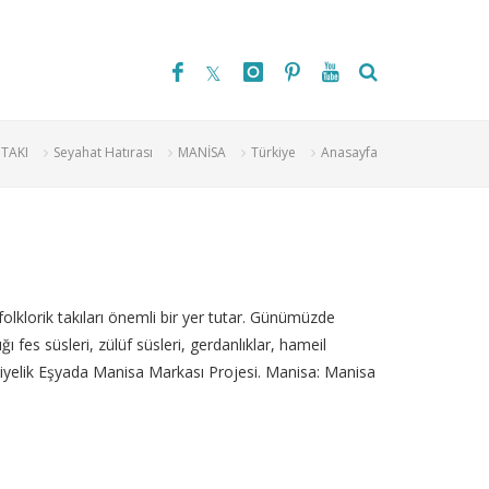
 TAKI
Seyahat Hatırası
MANİSA
Türkiye
Anasayfa
olklorik takıları önemli bir yer tutar. Günümüzde
fes süsleri, zülüf süsleri, gerdanlıklar, hameil
ediyelik Eşyada Manisa Markası Projesi. Manisa: Manisa