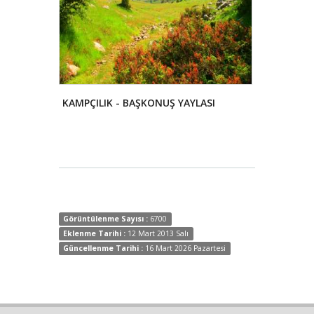
KIŞ SPORLARI (KAR KAYAĞI) - YEDİKUYULAR KAYAK MERKEZİ
KAMPÇILIK - BAŞKONUŞ YAYLASI
YATÇILIK
Görüntülenme Sayısı :
6700
Eklenme Tarihi :
12 Mart 2013 Salı
Güncellenme Tarihi :
16 Mart 2026 Pazartesi