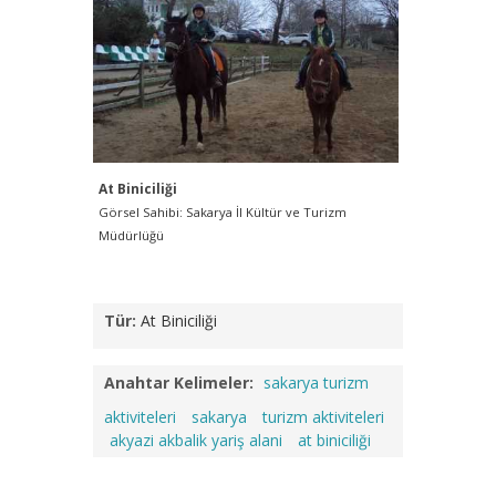
At Biniciliği
At Binicil
Görsel Sahibi: Sakarya İl Kültür ve Turizm
Görsel Sahi
Müdürlüğü
Müdürlüğü
Tür:
At Biniciliği
Anahtar Kelimeler:
sakarya turizm
aktiviteleri
sakarya
turizm aktiviteleri
akyazi akbalik yariş alani
at biniciliği