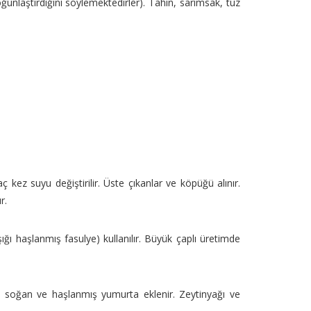
unlaştırdığını söylemektedirler). Tahin, sarımsak, tuz
kez suyu değiştirilir. Üste çıkanlar ve köpüğü alınır.
ır.
ğı haşlanmış fasulye) kullanılır. Büyük çaplı üretimde
.
re soğan ve haşlanmış yumurta eklenir. Zeytinyağı ve