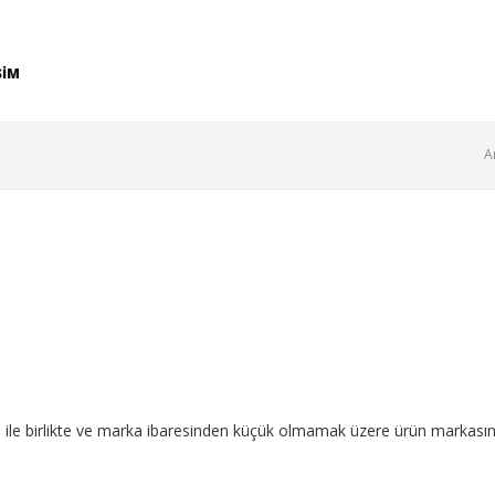
ŞİM
A
a ile birlikte ve marka ibaresinden küçük olmamak üzere ürün markasının