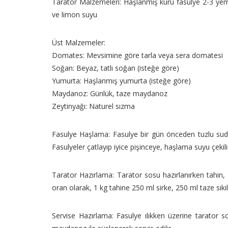
Tarator Malzemeleri: Haşlanmış kuru fasulye 2-3 yemek
ve limon suyu
Üst Malzemeler:
Domates: Mevsimine göre tarla veya sera domatesi
Soğan: Beyaz, tatlı soğan (isteğe göre)
Yumurta: Haşlanmış yumurta (isteğe göre)
Maydanoz: Günlük, taze maydanoz
Zeytinyağı: Naturel sızma
Fasulye Haşlama: Fasulye bir gün önceden tuzlu suda o
Fasulyeler çatlayıp iyice pişinceye, haşlama suyu çekili
Tarator Hazırlama: Tarator sosu hazırlanırken tahin, 
oran olarak, 1 kg tahine 250 ml sirke, 250 ml taze sık
Servise Hazırlama: Fasulye ılıkken üzerine tarator 