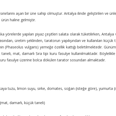
 sınırlarını aşan bir üne sahip olmuştur. Antalya ilinde geliştirilen ve ü
 ürün haline gelmiştir.
ka yörelerde yapılan piyaz çeşitleri salata olarak tüketilirken, Antaly
lmasından, üretim şeklinden, taratorun yapılışından ve kullanılan küçük 
nin (Phaseolus vulgaris) yemeğe özellik kattığı belirtilmektedir. Günümü
k taneli, mat, damarlı Sıra tipi kuru fasulye kullanılmaktadır. Böyleli
e kuru fasulye üzerine bolca dökülen tarator sosundan almaktadır.
 kaya tuzu, limon suyu, sirke, domates, soğan (isteğe göre), yumurta (
(mat, damarlı, küçük taneli)