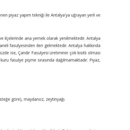
nlenen piyaz yapım tekniği ile Antalya'ya uğrayan yerli ve
a ve ilçelerinde ana yemek olarak yenilmektedir. Antalya
taneli fasulyesinden ileri gelmektedir. Antalya hakkında
zde ise, Çandır Fasulyesi üretiminin çok kısıtlı olması
kle kuru fasulye pişme sırasında dağılmamaktadır. Piyaz,
isteğe göre), maydanoz, zeytinyağı.