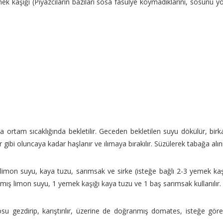
 kaşığı (Piyazcıların bazıları sosa fasulye koymadıklarını, sosunu yoğ
rtam sıcaklığında bekletilir. Geceden bekletilen suyu dökülür, birkaç 
r gibi oluncaya kadar haşlanır ve ılımaya bırakılır. Süzülerek tabağa alın
limon suyu, kaya tuzu, sarımsak ve sirke (isteğe bağlı 2-3 yemek kaşı
ılmış limon suyu, 1 yemek kaşığı kaya tuzu ve 1 baş sarımsak kullanılır
sosu gezdirip, karıştırılır, üzerine de doğranmış domates, isteğe gö