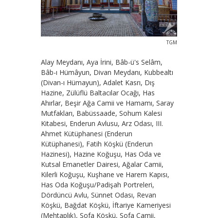
TGM
Alay Meydanı, Aya İrini, Bâb-ü's Selâm,
Bâb-ı Hümâyun, Divan Meydanı, Kubbealtı
(Divan-ı Hümayun), Adalet Kasrı, Dış
Hazine, Zülüflü Baltacılar Ocağı, Has
Ahırlar, Beşir Ağa Camii ve Hamamı, Saray
Mutfakları, Babüssaade, Sohum Kalesi
Kitabesi, Enderun Avlusu, Arz Odası, III.
Ahmet Kütüphanesi (Enderun
Kütüphanesi), Fatih Köşkü (Enderun
Hazinesi), Hazine Koğuşu, Has Oda ve
Kutsal Emanetler Dairesi, Ağalar Camii,
Kilerli Koğuşu, Kuşhane ve Harem Kapısı,
Has Oda Koğuşu/Padişah Portreleri,
Dördüncü Avlu, Sünnet Odası, Revan
Köşkü, Bağdat Köşkü, İftariye Kameriyesi
(Mehtaplık), Sofa Köşkü, Sofa Camii,