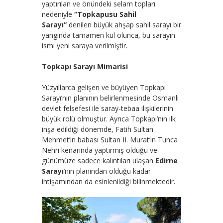
yaptırılan ve önündeki selam topları
nedeniyle
“Topkapusu Sahil
Sarayı”
denilen büyük ahşap sahil sarayı bir
yangında tamamen kül olunca, bu sarayın
ismi yeni saraya verilmiştir.
Topkapı Sarayı Mimarisi
Yüzyıllarca gelişen ve büyüyen Topkapı
Sarayı’nın planının belirlenmesinde Osmanlı
devlet felsefesi ile saray-tebaa ilişkilerinin
büyük rolü olmuştur. Ayrıca Topkapı’nın ilk
inşa edildiği dönemde, Fatih Sultan
Mehmet’in babası Sultan II. Murat’ın Tunca
Nehri kenarında yaptırmış olduğu ve
günümüze sadece kalıntıları ulaşan
Edirne
Sarayı
’nın planından olduğu kadar
ihtişamından da esinlenildiği bilinmektedir.