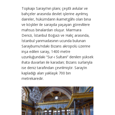
Topkapı Sarayı’nın planı; çeşitli avlular ve
bahçeler arasında devlet işlerine ayrılmış
daireler, hükümdarın ikametgâhı olan bina
ve köşkler ile sarayda yaşayan görevlilere
mahsus binalardan oluşur. Marmara
Denizi, İstanbul Boğazı ve Haliç arasında,
İstanbul yarımadasının ucunda bulunan
Sarayburnu’ndaki Bizans akropolü üzerine
inşa edilen saray, 1400 metre
uzunluğundaki “Sur-ı Sultani” denilen yüksek
ihata duvarları ile karadan; Bizans surlarıyla
ise deniz tarafından çevrilmiştir. Saray’ın
kapladığı alan yaklaşık 700 bin
metrekaredir.