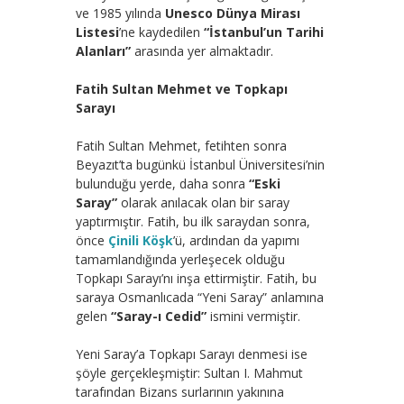
ve 1985 yılında
Unesco Dünya Mirası
Listesi
’ne kaydedilen
“İstanbul’un Tarihi
Alanları”
arasında yer almaktadır.
Fatih Sultan Mehmet ve Topkapı
Sarayı
Fatih Sultan Mehmet, fetihten sonra
Beyazıt’ta bugünkü İstanbul Üniversitesi’nin
bulunduğu yerde, daha sonra
“Eski
Saray”
olarak anılacak olan bir saray
yaptırmıştır. Fatih, bu ilk saraydan sonra,
önce
Çinili Köşk
’ü, ardından da yapımı
tamamlandığında yerleşecek olduğu
Topkapı Sarayı’nı inşa ettirmiştir. Fatih, bu
saraya Osmanlıcada “Yeni Saray” anlamına
gelen
“Saray-ı Cedid”
ismini vermiştir.
Yeni Saray’a Topkapı Sarayı denmesi ise
şöyle gerçekleşmiştir: Sultan I. Mahmut
tarafından Bizans surlarının yakınına