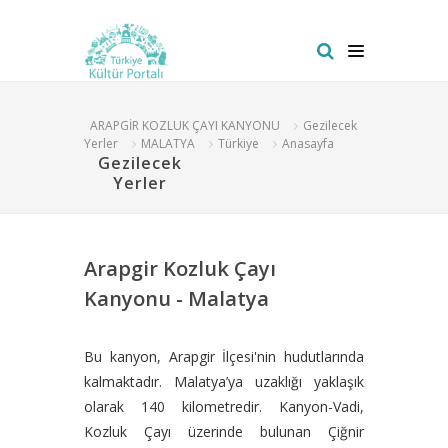
ARAPGİR KOZLUK ÇAYI KANYONU
Gezilecek
Yerler
MALATYA
Türkiye
Anasayfa
Gezilecek
Yerler
Arapgir Kozluk Çayı
Kanyonu - Malatya
Bu kanyon, Arapgir İlçesi'nin hudutlarında
kalmaktadır. Malatya’ya uzaklığı yaklaşık
olarak 140 kilometredir. Kanyon-Vadi,
Kozluk Çayı üzerinde bulunan Çiğnir