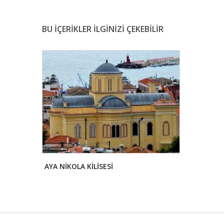
BU İÇERİKLER İLGİNİZİ ÇEKEBİLİR
AYA NİKOLA KİLİSESİ
ALACAHAN 