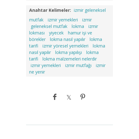
Anahtar Kelimeler:
izmir geleneksel
mutfak
izmir yemekleri
izmir
geleneksel mutfak
lokma
izmir
lokması
yiyecek
hamur işi ve
börekler
lokma nasıl yapılır
lokma
tarifi
izmir yöresel yemekleri
lokma
nasıl yapılır
lokma yapılışı
lokma
tarifi
lokma malzemeleri nelerdir
izmir yemekleri
izmir mutfağı
izmir
ne yenir