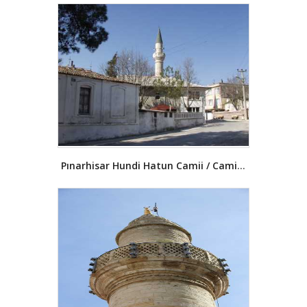
dahil tüm Trakya’yı istila etmiştir.
Daha sonra bölgede Keltler, onun
akabinde de Roma egemenliği dikkat
çekmektedir. M.S. IV. yy’da
Ostrogotlar Trakya’yı istila etmiş, bu
istila sırasında Kırklareli de önemli
oranda tahribe maruz kalmıştır.
Trakya M.S. 441-447 yıllarında bu kez
Hunlar’ın istilasına uğramıştır. Bu
istila sırasında Philipopolis (Filibe) ve
Arkadiopolis (Lüleburgaz) başta
olmak üzere, 70 şehir ve kasabanın
Pınarhisar Hundi Hatun Camii / Cami-i Kebir
tahribe uğradığı bilinmektedir.
Kırklareli Bizans dönemindeki tarihi
boyunca da Balkanlardan inen
tehlikelerin devamlı tehdidi altında
kalmıştır. İmparator I. Justinianus
(527-565) mevcut surları tekrar
onartmış, Vize ve Kıyıköy surlarını ise
inşa ettirme gereğini duymuştur.
Bölge, daha sonra sırayla Avar
akınları, Peçenekler ve Haçlı