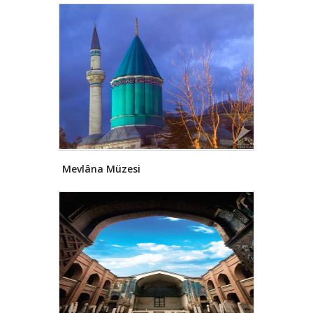
görmüş höyüklerden biridir. Bölgede
yapılan kazılarda Frig, Helenistik,
Roma, Bizans, Selçuklu ve Osmanlı
yerleşimlerine ait bulgular elde
edilmiştir. Tarih devirlerinde Anadolu
ve Suriye topraklarında büyük bir
imparatorluk kuran Hititler, Konya'ya
da hâkim olmuşlardır.
M.Ö.VIII. ve
VIII. yüzyıllarda ise Frigler zamanında
surlarla çevrilmiş İç Kale’de (Alâaddin
Tepesi'nde) gelişen Konya (Kavania)
bir kale-kent hâline gelmiştir.
Mevlâna Müzesi
Frigler'den sonra Lidyalılar'ın
egemenliğine giren Konya, daha
sonra M.Ö.4. yüzyılda Persler ve
M.Ö.2. yüzyılda da Büyük İskender,
Selevkoslar ve Bergama krallığının
istilâsına uğramıştır. M.S.395’te
Anadolu'da Roma hakimiyeti
sağlanınca Konya, İconium olarak
varlığını korumuştur. Arapların Kuniya
diye adlandırdıkları kentin adı