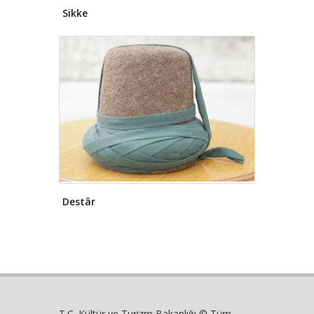
Konya'ya uğramış ve bu
Sikke
ziyaretlerinde Mevlâna dergâhı tamir
edilmiş, şehre içme suyu getirilmiş,
nüfus ve arazi sayımı yapılmıştır.
Osmanlı döneminde Konya'da ilim,
kültür ve sanat hareketleri kesintisiz
olarak devam etmiş ve kent ünlü
alimler, şairler, tarihçi ve filozofların
toplandığı merkez olmaya devam
etmiştir. Bu dönemde de mimarî
yönden pek çok cami, çeşme,
medrese gibi eserler inşa edilmiştir.
Selimiye Câmii, Yusufağa
Kütüphanesi, Piri Mehmed Paşa
Destâr
Câmii, Şerafettin Câmii, Kapu Câmii,
Hacı Fettah Câmii, Nakiboğlu ve
Aziziye Câmiileri, Şeyh Halili Türbesi
ile Mevlâna Külliyesi dönemin mimarî
eserlerinden bazılarıdır.
Konya,
Şehzadelerin Valilik yaptığı bir
Osmanlı Eyaleti olmuştur. 1648
yılında Evliya Çelebi Konya'ya gelmiş
T.C. Kültür ve Turizm Bakanlığı © Tüm