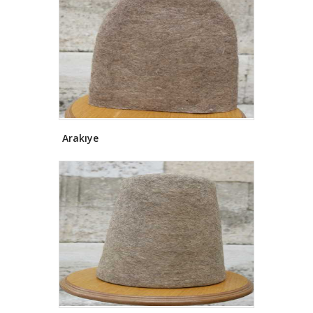
1470'te Devletin Rumeli (Sofya),
Anadolu (Kütahya), Rûm (Tokat)
Eyaletlerinden sonra 4. Eyalet olarak
Karaman Eyaletini, merkezi Konya
şehri olmak üzere kurmuştur. 17.
yüzyılda 11 sancaklı eyalet 80.000
km2 ye yakın bir büyüklüğe ulaşmış,
Tanzimat Döneminde bu eyalete
Karaman yerine Konya denmeye
başlanmıştır. 1910'da 102.000 km2
Arakıye
büyüklüğündeki Konya Eyaleti 11
ilçeli Konya Merkez, 7 ilçeli Niğde, 2
ilçeli Burdur, 5 ilçeli Teke (Antalya), 5
ilçeli Hamîd (Isparta) sancaklarına
ayrılmıştır.
Konya, Doğu seferlerine
çıkan Osmanlı Sultanlarından Yavuz
Sultan Selim, Kanunî Sultan
Süleyman ve II. Murad'ın uğrak yeri
olmuştur. Konya Osmanlı
İmparatorluğunun doğu ve güney
seferlerinde Ordunun dinlenme ve
hazırlık yeri olarak kullanılmıştır.
Yavuz Sultan Selim Han, 3 kez