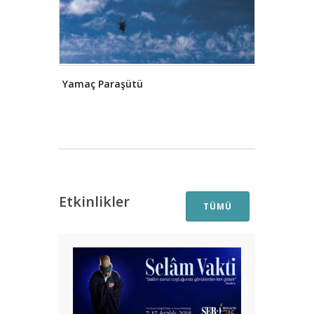
Mevlâna fikir ve felsefesi ile insanlığı
aydınlatmış, Mesnevî ve Dîvân-ı
Kebîr gibi eserler bırakmıştır. Yine
önemli âlimlerden biri olmakla
birlikte ilmî kimliği fazla öne
çıkmayan Nasreddin Hoca da
Yamaç Paraşütü
güldüren ve düşündüren fıkraları ile
Konya'nın kültür ve sosyal hayatının
gelişmesinde önemli bir rol
oynamıştır. Selçuklular Dönemi
Konya'sında kütüphaneler açılmış, bu
dönemde din, hukuk, tarih, edebiyat,
felsefe, sanat, tıp ve kozmografya
alanında büyük tarihî ve kültürel
Etkinlikler
TÜMÜ
atılımlar yapılmış, buna bağlı olarak
kent genelinde birçok medrese,
cami, kütüphane, türbe, çeşme, kale,
han, hamam, çarşı, bedesten, köprü
ve saray inşa edilmiştir.
Konya, 1277
tarihinde Karamanoğulları tarafından
ele geçirilmiştir. Daha sonra
Karamanoğulları Beyliği'nin en büyük