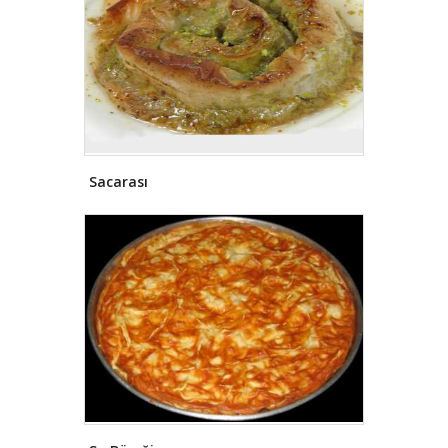
Türk şehri yapmışlardır. Türklerin
Müslüman olduktan sonra özellikle
Anadolu'ya yönelmelerindeki temel
gaye Hz. Peygamber (s.a.v)’in
Konstantiniyye (İstanbul)’nin fethine
dair müjdelere mazhar olabilme
hedefleri olmuştur. Konya'nın
fethedilmesiyle birlikte kentte İslâm
kültürünün etkili olduğu dönem
Sacarası
başlamıştır.
İslâm tarihi içinde
Emevîlerin Konya’ya geldikleri
dönemlerde, şehrin Bizans eyaleti
olarak varlığını sürdürdüğü
bilinmektedir.
1071 Malazgirt
zaferinden sonraki süreçte Selçuklu
Sultanı Kutalmışoğlu Süleyman Şah
tarafından fethedilen Konya,
Anadolu Selçuklu Devletinin başkenti
İznik'in 1097 yılında 1. Haçlı Seferi ile
kaybedilmesi üzerine başkent
yapılmıştır. Konya, bu tarihten 1307
yılına kadar aralıksız bir şekilde
Anadolu Selçuklu Devletinin başkenti