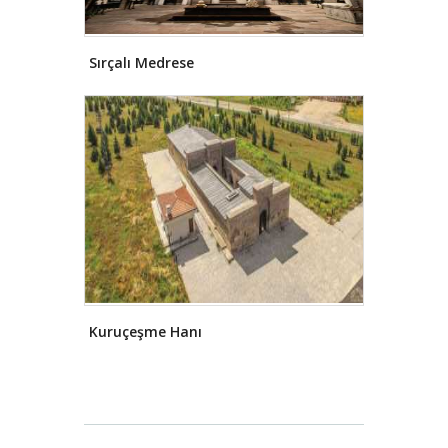
Selçuklu ve Osmanlı dönemlerinde
bir daha değişmemiş ve günümüze
kadar gelen ismini korumuştur.
Sırçalı Medrese
Konya, neolitik çağdan günümüze
kadar uzanan süreçte bir yerleşim
yeri olarak çağlar boyunca önemli
medeniyetlere ev sahipliği yapmıştır.
Böylece kent farklı toplumların farklı
üretim ve yapım teknikleri ile
meydana getirdikleri birçok sanat
eserine sahip olmuştur. Konya'da
Mısırlılardan önce hiyeroglif yazının
kullanıldığı tarihte (M.Ö.3500) ilk ev
mimarî ve ilk kutsal yapı kalıntılarına
rastlanmaktadır. Hıristiyanlık
devrinde ait Anadolu'daki en eski
Hıristiyan yerleşimine ve en eski
Kuruçeşme Hanı
kiliselerine de bu bölgede
rastlanmaktadır.
Günümüzde
tükenme noktasına gelen bakırcılığa
dayanan el sanatları Selçuklular
dönemine kadar uzanmaktadır ve ilk
olarak Kapu Câmii civarındaki