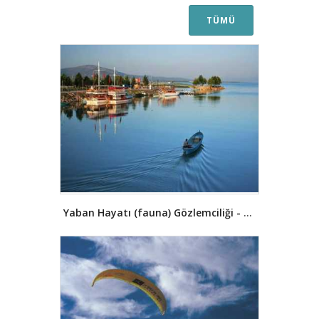
yıldönümü kutlanmaktadır.
Tarihin
her döneminde önemli bir yerleşim
TÜMÜ
merkezi olmasına rağmen Konya,
gerçek kimlik ve zenginliğine Selçuklu
sultanları sayesinde kavuşmuştur.
Konya, Anadolu Seçlukluları'na
başkentlik yaptığı 1096-1277 yılları
arasında ilim, kültür ve sanatta
dönemin ünlü alimleri, filozofları,
şairleri, mutasavvıfları, hoca ve diğer
sanatkarları da burada
toplanmışlardır. Bahaeddin Veled ve
Mevlâna Celâleddin başta olmak
üzere Kadı Burhaneddin, Kadı
Siraceddin, Sadreddin-i Konevî,
Yaban Hayatı (fauna) Gözlemciliği - Beyşehir Gölü Yaban Hayatı
Şahabeddin Sühreverdi gibi bilginler
ve Muhyiddin-i Arabî gibi
mutasavvıflar Konya'ya yerleşmişler,
verdikleri eserlerle şehri bir kültür
merkezi hâline getirmişlerdir.
"Konya'nın Altın Çağı" denilebilecek
bu dönem 13. yüzyıl ortalarına kadar
devam etmiştir. Bilhassa Hz.